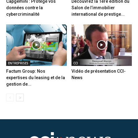
Capgemini : Protège vos
Découvrez la 1ère édition du
données contre la
Salon de l’immobilier
cybercriminalité
international de prestige...
ENTREPRISES
CCI
Factum Group: Nos
Vidéo de présentation CCI-
expertises du leasing et de la
News
gestion de...