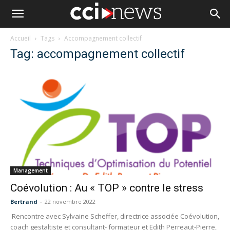
Accueil
Tags
Accompagnement collectif
Tag: accompagnement collectif
Management
Coévolution : Au « TOP » contre le stress
Bertrand
-
22 novembre 2022
Rencontre avec Sylvaine Scheffer, directrice associée Coévolution,
coach gestaltiste et consultant- formateur et Edith Perreaut-Pierre,