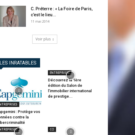
C. Préterre : « La Foire de Paris,
c’est le lieu...
11 mai 2014
Voir plus
LES INRATABLES
ENTREPRISES
Découvrez la 1ère
édition du Salon de
l’immobilier international
de prestige...
NTREPRISES
pgemini : Protège vos
nnées contre la
bercriminalité
NTREPRISES
CCI