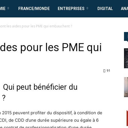
MIE
FRANCE/MONDE
ENTREPRISES
DIGITAL
AN
sont les aides pour les PME qui embauchent ?
ides pour les PME qui
91
Qui peut bénéficier du
 ?
015 peuvent profiter du dispositif, à condition de
CDI, de CDD d’une durée supérieure ou égale à 6
e contrat de professionnalisation d’une durée