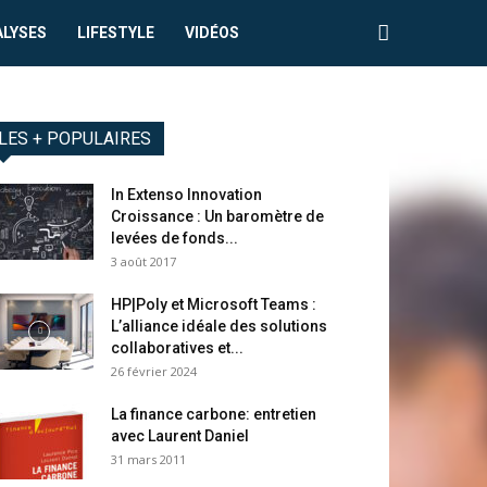
ALYSES
LIFESTYLE
VIDÉOS
LES + POPULAIRES
In Extenso Innovation
Croissance : Un baromètre de
levées de fonds...
3 août 2017
HP|Poly et Microsoft Teams :
L’alliance idéale des solutions
collaboratives et...
26 février 2024
La finance carbone: entretien
avec Laurent Daniel
31 mars 2011