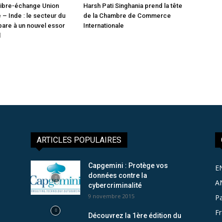
libre-échange Union
Harsh Pati Singhania prend la tête
– Inde : le secteur du
de la Chambre de Commerce
pare à un nouvel essor
Internationale
l
ARTICLES POPULAIRES
Capgemini : Protège vos
E
données contre la
A
cybercriminalité
9 novembre 2015
Pa
F
Découvrez la 1ère édition du