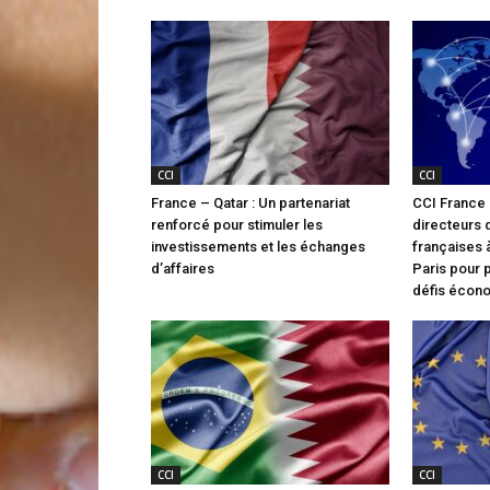
CCI
CCI
France – Qatar : Un partenariat
CCI France I
renforcé pour stimuler les
directeurs
investissements et les échanges
françaises à
d’affaires
Paris pour 
défis écon
CCI
CCI