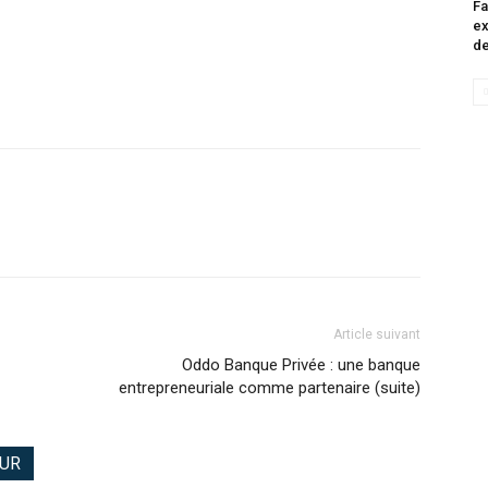
Fa
ex
de
Article suivant
Oddo Banque Privée : une banque
entrepreneuriale comme partenaire (suite)
EUR