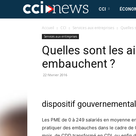
CCI
CCI
ÉCONO
News
Accueil
CCI
Services aux entreprises
Quelles 
Services aux entreprises
Quelles sont les a
embauchent ?
22 février 2016
dispositif gouvernemental
Les PME de 0 à 249 salariés en moyenne en 2
pratiquer des embauches dans le cadre de 
mois, de CDD transformé en CDI, ou enfin d