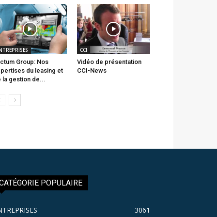
NTREPRISES
CCI
ctum Group: Nos
Vidéo de présentation
pertises du leasing et
CCI-News
 la gestion de...
CATÉGORIE POPULAIRE
NTREPRISES
3061