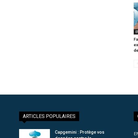
E
Fa
ex
de
ARTICLES POPULAIRES
Capgemini : Protège vos
E