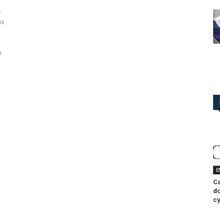
s
ns
e
E
Ca
do
cy