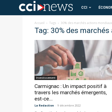
CCI
CCI
ÉCONO
News
Accueil
Tags
30% des marchés actions mondiaux
Tag: 30% des marchés 
Investissement
Carmignac : Un impact positif à
travers les marchés émergents,
est-ce...
La Redaction
-
9 décembre 2022