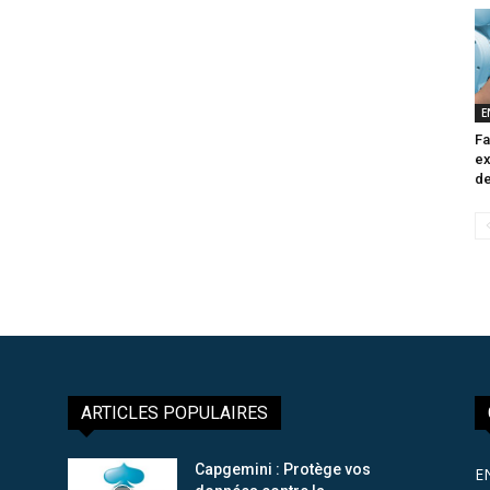
E
Fa
ex
de
ARTICLES POPULAIRES
Capgemini : Protège vos
E