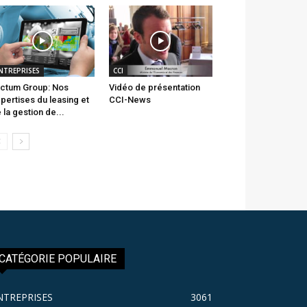
NTREPRISES
CCI
ctum Group: Nos
Vidéo de présentation
pertises du leasing et
CCI-News
 la gestion de...
CATÉGORIE POPULAIRE
NTREPRISES
3061