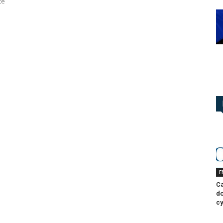
te
E
Ca
do
cy