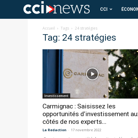
CCI
CCI
ÉCONO
News
Accueil
Tags
24 stratégies
Tag: 24 stratégies
Investissement
Carmignac : Saisissez les
opportunités d’investissement au
côtés de nos experts...
La Redaction
-
17 novembre 2022