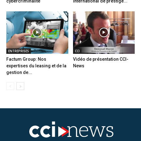
cybercriminalité
international de prestige...
ENTREPRISES
CCI
Factum Group: Nos
Vidéo de présentation CCI-
expertises du leasing et de la
News
gestion de...