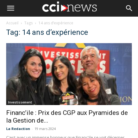
Accueil
Tags
14 ans d’expérience
Tag: 14 ans d’expérience
Investissement
Financ’ile : Prix des CGP aux Pyramides de
la Gestion de...
La Redaction
-
19 mars 2024
C'est avec un immense honneur que Financ'ile se voit décerner,