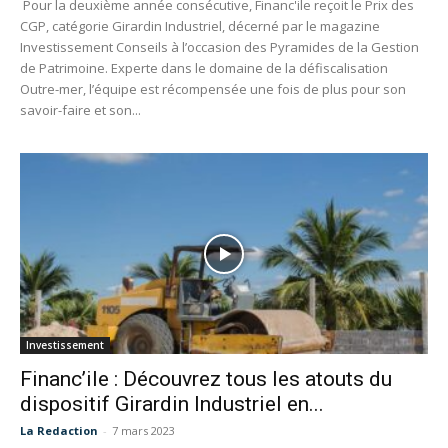
Pour la deuxième année consécutive, Financ'ile reçoit le Prix des
CGP, catégorie Girardin Industriel, décerné par le magazine
Investissement Conseils à l’occasion des Pyramides de la Gestion
de Patrimoine. Experte dans le domaine de la défiscalisation
Outre-mer, l’équipe est récompensée une fois de plus pour son
savoir-faire et son...
Investissement
Financ’ile : Découvrez tous les atouts du
dispositif Girardin Industriel en...
La Redaction
-
7 mars 2023