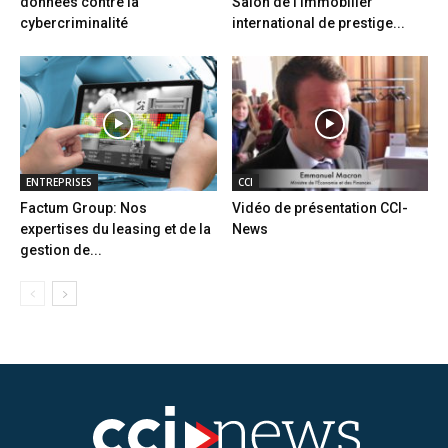
données contre la
Salon de l’immobilier
cybercriminalité
international de prestige...
ENTREPRISES
CCI
Factum Group: Nos
Vidéo de présentation CCI-
expertises du leasing et de la
News
gestion de...