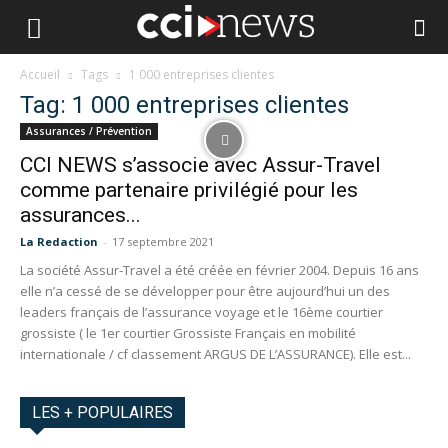
Accueil
Tags
1 000 entreprises clientes
Tag: 1 000 entreprises clientes
Assurances / Prévention
CCI NEWS s’associe avec Assur-Travel
comme partenaire privilégié pour les
assurances...
La Redaction
-
17 septembre 2021
La société Assur-Travel a été créée en février 2004. Depuis 16 ans
elle n’a cessé de se développer pour être aujourd’hui un des
leaders français de l’assurance voyage et le 16ème courtier
grossiste ( le 1er courtier Grossiste Français en mobilité
internationale / cf classement ARGUS DE L’ASSURANCE). Elle est...
LES + POPULAIRES