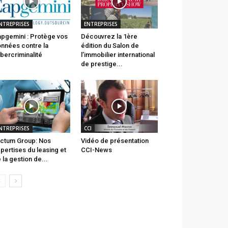
NTREPRISES
ENTREPRISES
pgemini : Protège vos
Découvrez la 1ère
nnées contre la
édition du Salon de
bercriminalité
l’immobilier international
de prestige...
NTREPRISES
CCI
ctum Group: Nos
Vidéo de présentation
pertises du leasing et
CCI-News
 la gestion de...