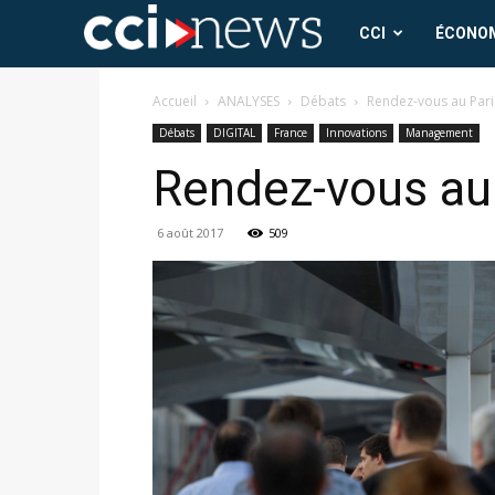
CCI
CCI
ÉCONO
News
Accueil
ANALYSES
Débats
Rendez-vous au Pari
Débats
DIGITAL
France
Innovations
Management
Rendez-vous au
6 août 2017
509