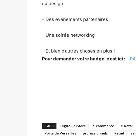
du design
– Des événements partenaires
– Une soirée networking
– Et bien d’autres choses en plus !
Pour demander votre badge, c’est ici :
PA
TAGS
Digital(in)Store
e-commerce
e-Retail
Porte de Versailles
professionnels
Retail
sal