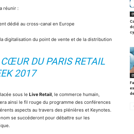
a réunir :
E
Ca
ent dédié au cross-canal en Europe
do
cy
a digitalisation du point de vente et de la distribution
U CŒUR DU PARIS RETAIL
EK 2017
E
Fa
ex
de
placée sous le
Live Retail
, le commerce humain,
era ainsi le fil rouge du programme des conférences
érents aspects au travers des plénières et Keynotes.
renom se succéderont pour débattre sur les
ique.