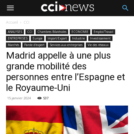
Accueil
CCI
ANALYSES
CCI
Chambres Bilatérales
ECONOMIE
Emploi/Travail
ENTREPRISES
Europe
Import/Export
Industrie
Investissement
Marchés
Parole d'expert
Services aux entreprises
Vie des réseaux
Madrid appelle à une plus
grande mobilité des
personnes entre l’Espagne et
le Royaume-Uni
15 janvier 2024
537