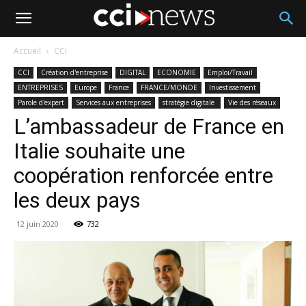
Accueil
CCI
CCI
Création d'entreprise
DIGITAL
ECONOMIE
Emploi/Travail
ENTREPRISES
Europe
France
FRANCE/MONDE
Investissement
Parole d'expert
Services aux entreprises
stratégie digitale
Vie des réseaux
L’ambassadeur de France en
Italie souhaite une
coopération renforcée entre
les deux pays
12 juin 2020
732