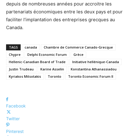
depuis de nombreuses années pour accroitre les
partenariats économiques entre les deux pays et pour
faciliter l’implantation des entreprises grecques au
Canada.
TAGS
canada
Chambre de Commerce Canado-Grecque
Chypre
Delphi Economic Forum
Grèce
Hellenic-Canadian Board of Trade
Initiative hellénique-Canada
Justin Trudeau
Karine Asselin
Konstantina Athanassiadou
Kyriakos Mitsotakis
Toronto
Toronto Economic Forum II
Facebook
Twitter
Pinterest