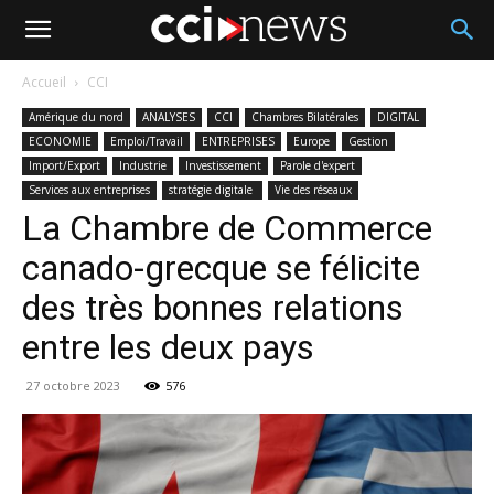
Accueil
CCI
Amérique du nord
ANALYSES
CCI
Chambres Bilatérales
DIGITAL
ECONOMIE
Emploi/Travail
ENTREPRISES
Europe
Gestion
Import/Export
Industrie
Investissement
Parole d'expert
Services aux entreprises
stratégie digitale
Vie des réseaux
La Chambre de Commerce
canado-grecque se félicite
des très bonnes relations
entre les deux pays
27 octobre 2023
576