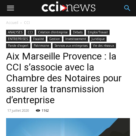
Accueil
CCI
ANALYSES
CCI
Création d'entreprise
Débats
Emploi/Travail
ENTREPRISES
Fiscalité
Gestion
Investissement
Juridique
Parole d'expert
Patrimoine
Services aux entreprises
Vie des réseaux
Aix Marseille Provence : la
CCI s’associe avec la
Chambre des Notaires pour
assurer la transmission
d’entreprise
17 juillet 2020
1162