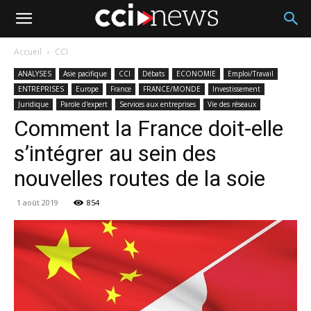
Accueil
CCI
ANALYSES
Asie pacifique
CCI
Débats
ECONOMIE
Emploi/Travail
ENTREPRISES
Europe
France
FRANCE/MONDE
Investissement
Juridique
Parole d'expert
Services aux entreprises
Vie des réseaux
Comment la France doit-elle
s’intégrer au sein des
nouvelles routes de la soie
1 août 2019
854