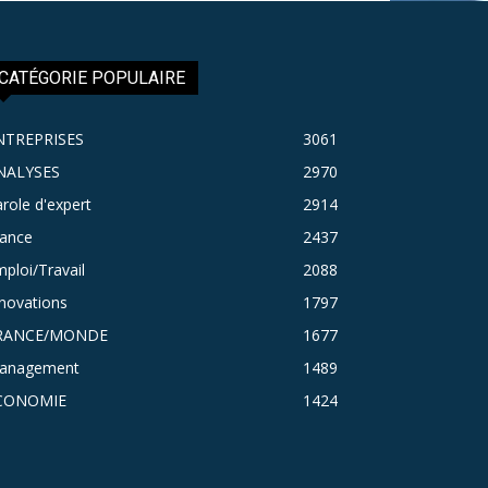
CATÉGORIE POPULAIRE
NTREPRISES
3061
NALYSES
2970
role d'expert
2914
rance
2437
ploi/Travail
2088
novations
1797
RANCE/MONDE
1677
anagement
1489
CONOMIE
1424