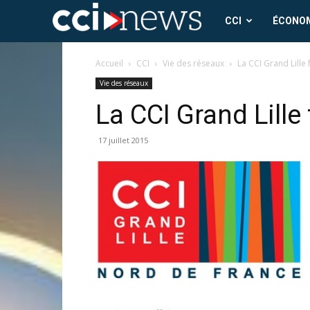
CCI
CCI
ÉCONO
News
Accueil
CCI
Vie des réseaux
La CCI Grand Lille
Vie des réseaux
La CCI Grand Lille
17 juillet 2015