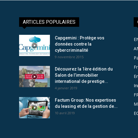
ARTICLES POPULAIRES
Capgemini : Protège vos
E
données contre la
A
cybercriminalité
9 novembre 2015
Pa
F
Découvrez la 1ère édition du
Salon de l’immobilier
Em
international de prestige...
In
4 janvier 2019
F
Factum Group: Nos expertises
M
du leasing et de la gestion de...
E
10 avril 2019