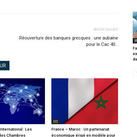
Article suivant
Réouverture des banques grecques : une aubaine
E
pour le Cac 40…
Fa
ex
de
EUR
CCI
nternational : Les
France – Maroc : Un partenariat
 des Chambres
économique érigé en modèle pour