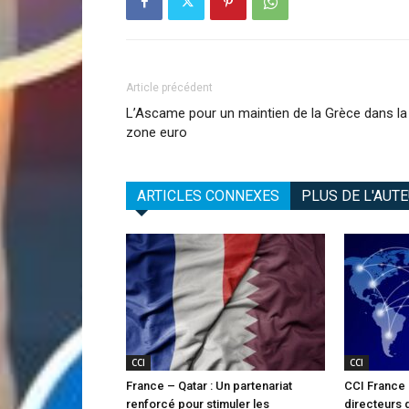
Article précédent
L’Ascame pour un maintien de la Grèce dans la
zone euro
ARTICLES CONNEXES
PLUS DE L'AUT
CCI
CCI
France – Qatar : Un partenariat
CCI France I
renforcé pour stimuler les
directeurs