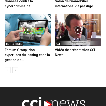
données contre la
Salon de l’immobilier
cybercriminalité
international de prestige...
ENTREPRISES
CCI
Factum Group: Nos
Vidéo de présentation CCI-
expertises du leasing et de la
News
gestion de...