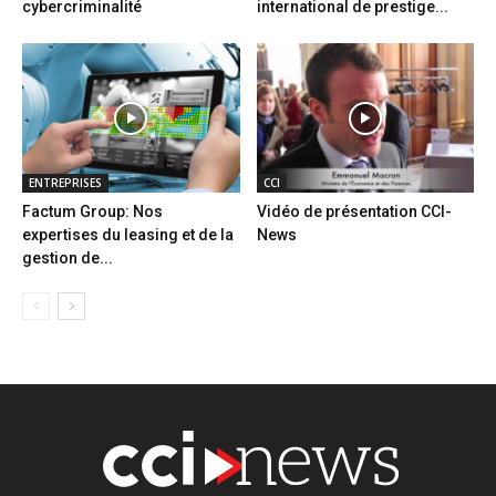
cybercriminalité
international de prestige...
ENTREPRISES
CCI
Factum Group: Nos
Vidéo de présentation CCI-
expertises du leasing et de la
News
gestion de...