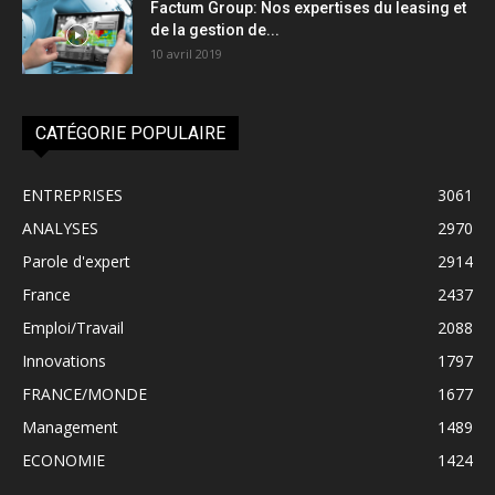
Factum Group: Nos expertises du leasing et
de la gestion de...
10 avril 2019
CATÉGORIE POPULAIRE
ENTREPRISES
3061
ANALYSES
2970
Parole d'expert
2914
France
2437
Emploi/Travail
2088
Innovations
1797
FRANCE/MONDE
1677
Management
1489
ECONOMIE
1424