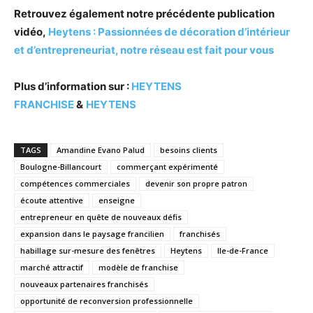
Retrouvez également notre précédente publication
vidéo,
Heytens : Passionnées de décoration d’intérieur
et d’entrepreneuriat, notre réseau est fait pour vous
Plus d’information sur :
HEYTENS
FRANCHISE
&
HEYTENS
TAGS
Amandine Evano Palud
besoins clients
Boulogne-Billancourt
commerçant expérimenté
compétences commerciales
devenir son propre patron
écoute attentive
enseigne
entrepreneur en quête de nouveaux défis
expansion dans le paysage francilien
franchisés
habillage sur-mesure des fenêtres
Heytens
Ile-de-France
marché attractif
modèle de franchise
nouveaux partenaires franchisés
opportunité de reconversion professionnelle