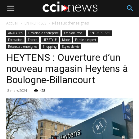
Accueil
ENTREPRISES
Réseaux d'enseignes
ANALYSES
Création d'entreprise
Emploi/Travail
ENTREPRISES
Formation
France
LIFESTYLE
Mode
Parole d'expert
Réseaux d'enseignes
Shopping
Styles de vie
HEYTENS : Ouverture d’un
nouveau magasin Heytens à
Boulogne-Billancourt
8 mars 2024
428