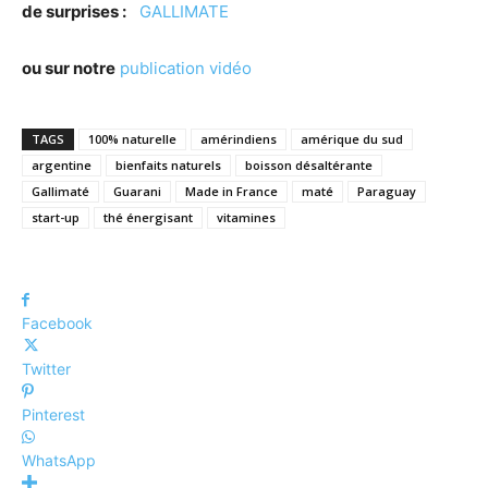
de surprises :
GALLIMATE
ou sur notre
publication vidéo
TAGS
100% naturelle
amérindiens
amérique du sud
argentine
bienfaits naturels
boisson désaltérante
Gallimaté
Guarani
Made in France
maté
Paraguay
start-up
thé énergisant
vitamines
Facebook
Twitter
Pinterest
WhatsApp