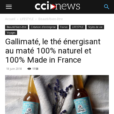
Accueil
LIFESTYLE
Beauté/bien-être
Beauté/bien-être
Création d'entreprise
France
LIFESTYLE
Styles de vie
Voyages
Gallimaté, le thé énergisant
au maté 100% naturel et
100% Made in France
18 juin 2018
1158