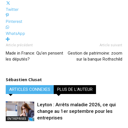
Twitter
Pinterest
WhatsApp
Article précédent
Article suivant
Made in France: Qu’en pensent
Gestion de patrimoine: zoom
les députés?
sur la banque Rothschild
Sébastien Clusat
ARTICLES CONNEXES
PLUS DE L'AUTEUR
Leyton : Arrêts maladie 2026, ce qui
change au 1er septembre pour les
entreprises
ENTREPRISES