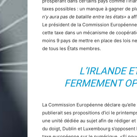
prospérant dans certains pays comme l’Irla
taxes possibles : un manque à gagner de pl
n’y aura pas de bataille entre les états»
a af
Le président de la Commission Européenne
cette taxe dans un mécanisme de coopératio
moins 9 pays de mettre en place des lois ne 
de tous les États membres.
L’IRLANDE 
FERMEMENT OP
La Commission Européenne déclare qu’elle en
publierait ses propositions d’ici le printem
une unité dédiée au sujet afin de rédiger 
du doigt, Dublin et Luxembourg s’opposent
taxe européenne sur le numérique.
«S
i nou