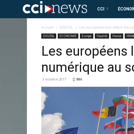
CCI
CCI
ÉCONO
News
Accueil
DIGITAL
Les européens loin d’être d’acc
DIGITAL
ECONOMIE
Europe
Fiscalité
France
FRA
Les européens lo
numérique au s
3 octobre 2017
886