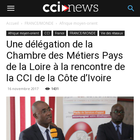
Accueil
FRANCE/MONDE
Afrique moyen-orient
Afrique moyen-orient
CCI
France
FRANCE/MONDE
Vie des réseaux
Une délégation de la
Chambre des Métiers Pays
de la Loire à la rencontre de
la CCI de la Côte d’Ivoire
16 novembre 2017
1431