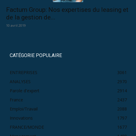
Factum Group: Nos expertises du leasing et
de la gestion de...
10 avril 2019
CATÉGORIE POPULAIRE
ENTREPRISES
3061
ANALYSES
2970
Parole d'expert
2914
France
2437
Emploi/Travail
2088
Innovations
1797
FRANCE/MONDE
1677