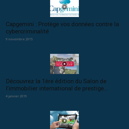
Capgemini : Protège vos données contre la
cybercriminalité
9 novembre 2015
Découvrez la 1ère édition du Salon de
l’immobilier international de prestige...
4 janvier 2019