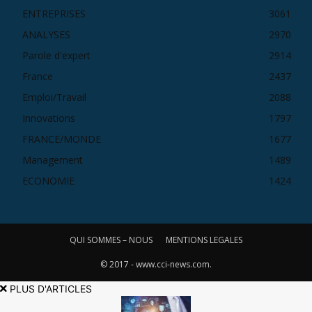
ENTREPRISES
3061
ANALYSES
2970
Parole d'expert
2914
France
2437
Emploi/Travail
2088
Innovations
1797
FRANCE/MONDE
1677
Management
1489
ECONOMIE
1424
QUI SOMMES – NOUS
MENTIONS LEGALES
© 2017 - www.cci-news.com.
PLUS D'ARTICLES