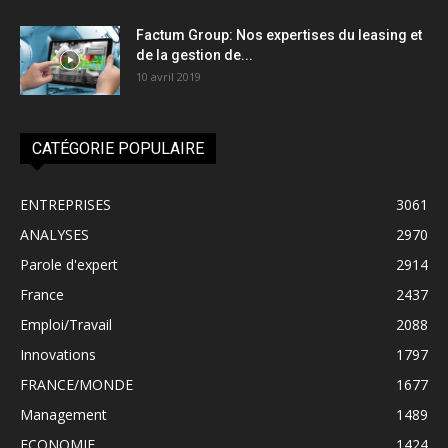
Factum Group: Nos expertises du leasing et
de la gestion de...
10 avril 2019
CATÉGORIE POPULAIRE
ENTREPRISES
3061
ANALYSES
2970
Parole d'expert
2914
France
2437
Emploi/Travail
2088
Innovations
1797
FRANCE/MONDE
1677
Management
1489
ECONOMIE
1424