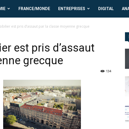
MIE
FRANCE/MONDE
ENTREPRISES
DIGITAL
AN
mmobilier est pris d’assaut par la classe moyenne grecque
ier est pris d’assaut
oyenne grecque
134