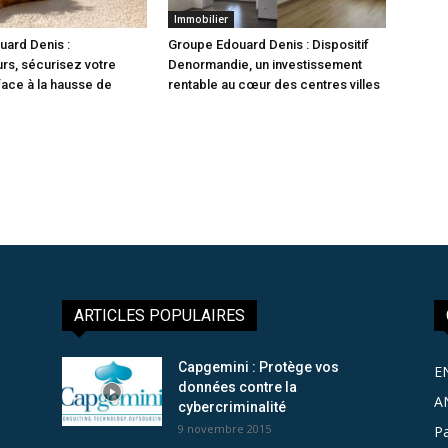
Immobilier
ard Denis :
Groupe Edouard Denis : Dispositif
rs, sécurisez votre
Denormandie, un investissement
face à la hausse de
rentable au cœur des centres villes
ARTICLES POPULAIRES
Capgemini : Protège vos
E
données contre la
A
cybercriminalité
9 novembre 2015
Pa