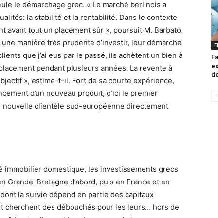
 seule le démarchage grec. « Le marché berlinois a
ités: la stabilité et la rentabilité. Dans le contexte
nt avant tout un placement sûr », poursuit M. Barbato.
t une manière très prudente d’investir, leur démarche
E
clients que j’ai eus par le passé, ils achètent un bien à
Fa
ex
ur placement pendant plusieurs années. La revente à
de
jectif », estime-t-il. Fort de sa courte expérience,
ncement d’un nouveau produit, d’ici le premier
te nouvelle clientèle sud-européenne directement
hé immobilier domestique, les investissements grecs
: en Grande-Bretagne d’abord, puis en France et en
 dont la survie dépend en partie des capitaux
ent cherchent des débouchés pour les leurs… hors de