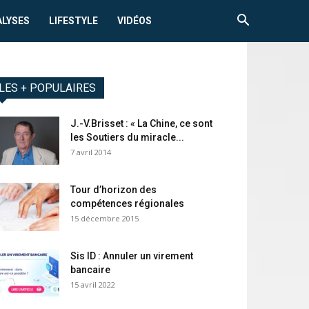
ALYSES
LIFESTYLE
VIDÉOS
LES + POPULAIRES
J.-V.Brisset : « La Chine, ce sont
les Soutiers du miracle...
7 avril 2014
Tour d’horizon des
compétences régionales
15 décembre 2015
Sis ID : Annuler un virement
bancaire
15 avril 2022