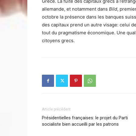
Grèce. La fuite des capitaux grecs à l’étran
allemande, et notamment dans
Bild
, premie
octobre la présence dans les banques suisses
des capitaux prend un autre visage: celui d
tout du pragmatisme économique. Une qualité
citoyens grecs.
Article précédent
Présidentielles françaises: le projet du Parti
socialiste bien accueilli par les patrons