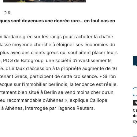
D.R.
recques sont devenues une denrée rare… en tout cas en
lliardaire grec sur les rangs pour racheter la chaîne
classe moyenne cherche à éloigner ses économies du
plus avec des clients grecs qui souhaitent placer leurs
to, PDG de Batogroup, une société d’investissements
e. « Le taux d’accession à la propriété augmente de 16
tenant Grecs, participent de cette croissance. » Si l’on
cque sur l’immobilier berlinois, la tendance est réelle.
rtement bien situé à Berlin se vend moins cher qu’un
peu recommandable d’Athènes », explique Calliope
E
 à Athènes, interrogée par l’agence Reuters.
Ca
do
cy