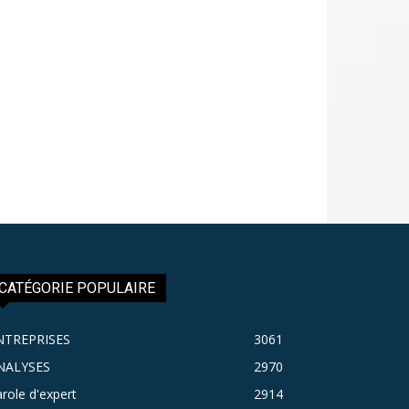
CATÉGORIE POPULAIRE
NTREPRISES
3061
NALYSES
2970
role d'expert
2914