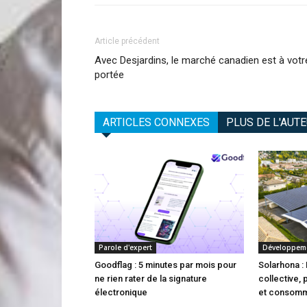
Article précédent
Avec Desjardins, le marché canadien est à votr
portée
ARTICLES CONNEXES
PLUS DE L'AUT
Parole d'expert
Développeme
Goodflag : 5 minutes par mois pour
Solarhona 
ne rien rater de la signature
collective, 
électronique
et consomm