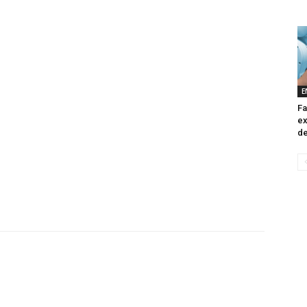
E
Fa
ex
de