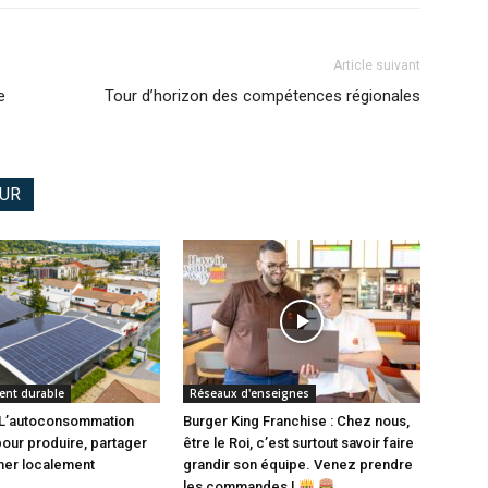
Article suivant
e
Tour d’horizon des compétences régionales
EUR
nt durable
Réseaux d'enseignes
: L’autoconsommation
Burger King Franchise : Chez nous,
pour produire, partager
être le Roi, c’est surtout savoir faire
er localement
grandir son équipe. Venez prendre
les commandes !