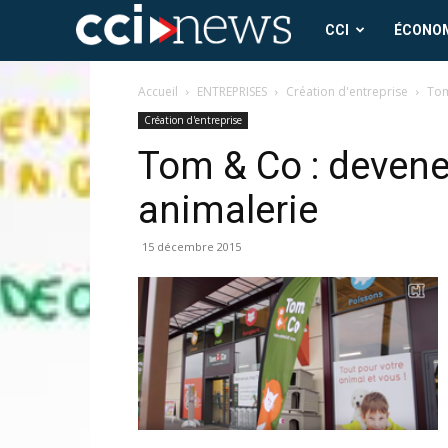
CCI
CCI
ÉCONO
News
Accueil
ENTREPRISES
Création d'entreprise
Tom
Création d'entreprise
Tom & Co : devene
animalerie
15 décembre 2015