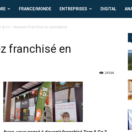
MIE
FRANCE/MONDE
ENTREPRISES
DIGITAL
AN
 & Co : devenez franchisé en animalerie
z franchisé en
24164
Avez-vous pensé à devenir franchisé Tom & Co ?