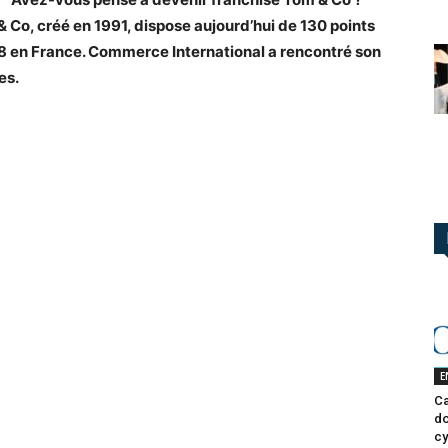
& Co, créé en 1991, dispose aujourd’hui de 130 points
8 en France. Commerce International a rencontré son
es.
E
Ca
do
cy