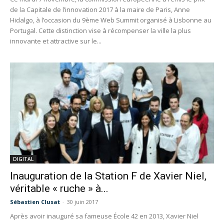
de la Capitale de l’innovation 2017 à la maire de Paris, Anne
Hidalgo, à l’occasion du 9ème Web Summit organisé à Lisbonne au
Portugal. Cette distinction vise à récompenser la ville la plus
innovante et attractive sur le...
DIGITAL
Inauguration de la Station F de Xavier Niel,
véritable « ruche » à...
Sébastien Clusat
-
30 juin 2017
Après avoir inauguré sa fameuse École 42 en 2013, Xavier Niel