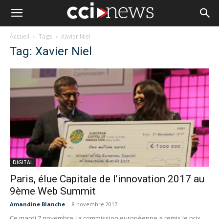
Accueil
Tags
Xavier Niel
Tag: Xavier Niel
DIGITAL
Paris, élue Capitale de l’innovation 2017 au
9ème Web Summit
Amandine Blanche
-
8 novembre 2017
Ce mardi 7 novembre, la commission européenne a remis le prix