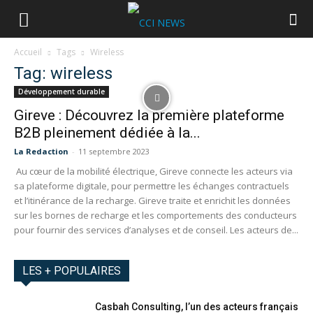
Accueil
Tags
Wireless
Tag: wireless
Développement durable
Gireve : Découvrez la première plateforme
B2B pleinement dédiée à la...
La Redaction
-
11 septembre 2023
Au cœur de la mobilité électrique, Gireve connecte les acteurs via
sa plateforme digitale, pour permettre les échanges contractuels
et l’itinérance de la recharge. Gireve traite et enrichit les données
sur les bornes de recharge et les comportements des conducteurs
pour fournir des services d’analyses et de conseil. Les acteurs de...
LES + POPULAIRES
Casbah Consulting, l’un des acteurs français