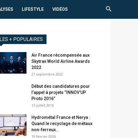
ALYSES
LIFESTYLE
VIDÉOS
LES + POPULAIRES
Air France récompensée aux
Skytrax World Airline Awards
2022
27 septembre 2022
Début des candidatures pour
l’appel à projets “INNOV’UP
Proto 2016”
13 juillet 2016
Hydrométal France et Nerya :
Quand le recyclage de métaux
non-ferreux...
19 février 2026