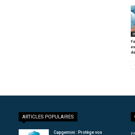
E
Fa
ex
de
ARTICLES POPULAIRES
Capgemini : Protège vos
E