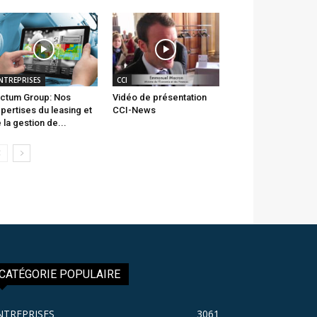
NTREPRISES
CCI
ctum Group: Nos
Vidéo de présentation
pertises du leasing et
CCI-News
 la gestion de...
CATÉGORIE POPULAIRE
NTREPRISES
3061