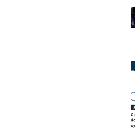
l
E
Ca
do
cy