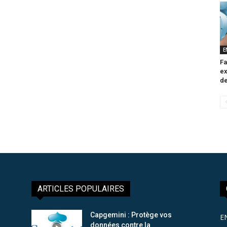
E
Fa
ex
de
ARTICLES POPULAIRES
Capgemini : Protège vos
E
données contre la