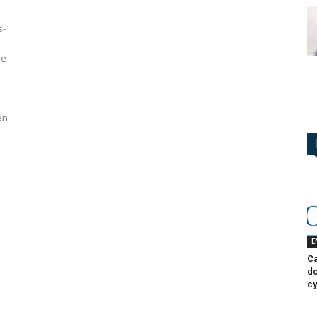
s-
re
en
E
Ca
do
cy