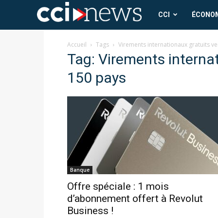
CCI
CCI
ÉCONO
News
Accueil
Tags
Virements internationaux gratuits v
Tag: Virements internat
150 pays
Banque
Offre spéciale : 1 mois
d’abonnement offert à Revolut
Business !