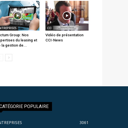
NTREPRISES
CCI
ctum Group: Nos
Vidéo de présentation
pertises du leasing et
CCI-News
 la gestion de...
CATÉGORIE POPULAIRE
NTREPRISES
3061