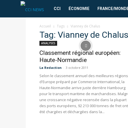
CCI
CCI
ÉCONOMIE
FRANCE/MOND
News
Accueil
Tags
Vianney de Chalus
Tag: Vianney de Chalu
ANALYSES
Classement régional européen:
Haute-Normandie
La Redaction
-
3 octobre 2011
Selon le classement annuel des meilleures régions
d'Europe préparé par Commerce International, la
Haute-Normandie arrive juste derrière Hambourg
pour le transport maritime de marchandises. Malgr
une croissance négative recensée dans la plupart
des ports européens, 92 213 000 tonnes de fret ont
été chargées et déchargées dans la...