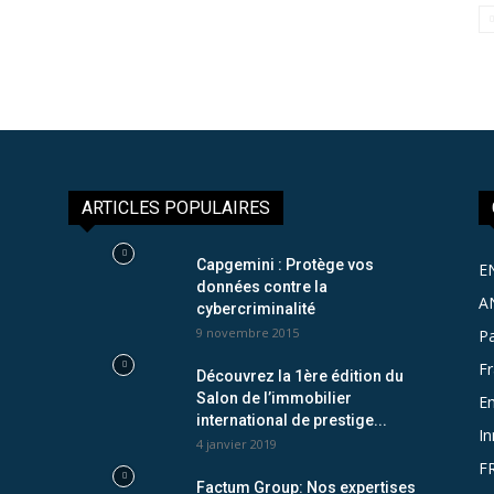
ARTICLES POPULAIRES
Capgemini : Protège vos
E
données contre la
A
cybercriminalité
9 novembre 2015
Pa
F
Découvrez la 1ère édition du
Salon de l’immobilier
Em
international de prestige...
In
4 janvier 2019
F
Factum Group: Nos expertises