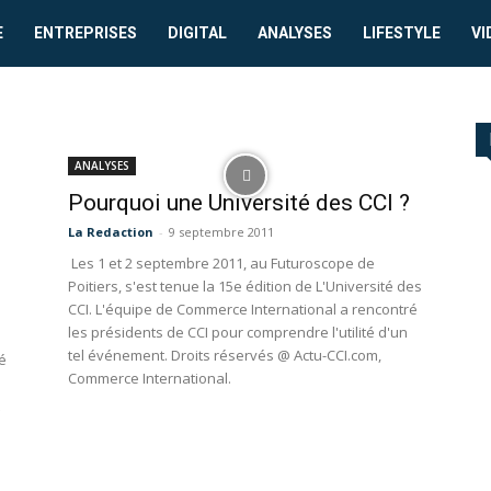
E
ENTREPRISES
DIGITAL
ANALYSES
LIFESTYLE
VI
s
ANALYSES
Pourquoi une Université des CCI ?
La Redaction
-
9 septembre 2011
Les 1 et 2 septembre 2011, au Futuroscope de
Poitiers, s'est tenue la 15e édition de L'Université des
CCI. L'équipe de Commerce International a rencontré
les présidents de CCI pour comprendre l'utilité d'un
tel événement. Droits réservés @ Actu-CCI.com,
é
Commerce International.