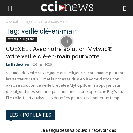
Accueil
Tags
Veille clé-en-main
Tag: veille clé-en-main
stratégie digitale
COEXEL : Avec notre solution Mytwip®,
votre veille clé-en-main pour votre...
La Redaction
-
26 mai 2026
Solution de Veille Stratégique et Intelligence Economique pour tous
les secteurs COEXEL met la richesse du web à votre disposition
avec sa solution de veille brevetée Mytwip®, en s’appuyant sur
des algorithmes sémantiques uniques et une approche Big Data.
Elle collecte et analyse les données pour vous donner un temps...
LES + POPULAIRES
Le Bangladesh va pouvoir recevoir des