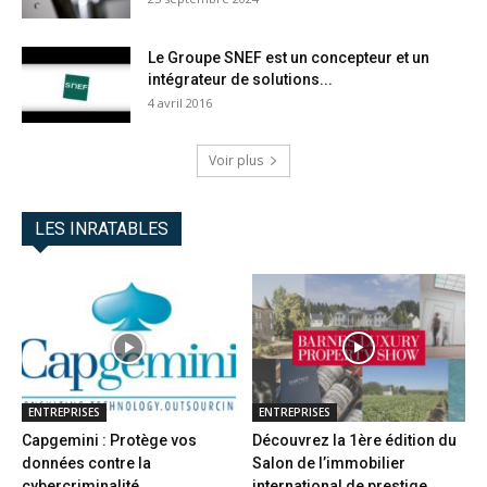
Le Groupe SNEF est un concepteur et un
intégrateur de solutions...
4 avril 2016
Voir plus
LES INRATABLES
ENTREPRISES
ENTREPRISES
Capgemini : Protège vos
Découvrez la 1ère édition du
données contre la
Salon de l’immobilier
cybercriminalité
international de prestige...