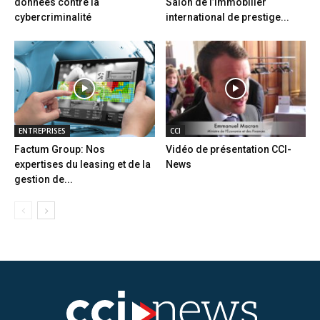
données contre la
Salon de l’immobilier
cybercriminalité
international de prestige...
ENTREPRISES
CCI
Factum Group: Nos
Vidéo de présentation CCI-
expertises du leasing et de la
News
gestion de...