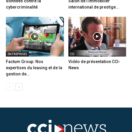
données contre la
Salon de l’immobilier
cybercriminalité
international de prestige...
ENTREPRISES
CCI
Factum Group: Nos
Vidéo de présentation CCI-
expertises du leasing et de la
News
gestion de...