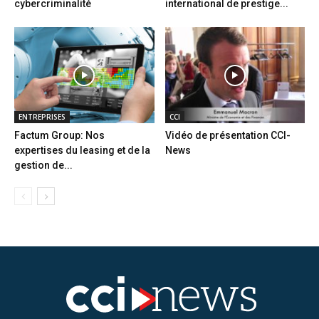
cybercriminalité
international de prestige...
ENTREPRISES
CCI
Factum Group: Nos
Vidéo de présentation CCI-
expertises du leasing et de la
News
gestion de...