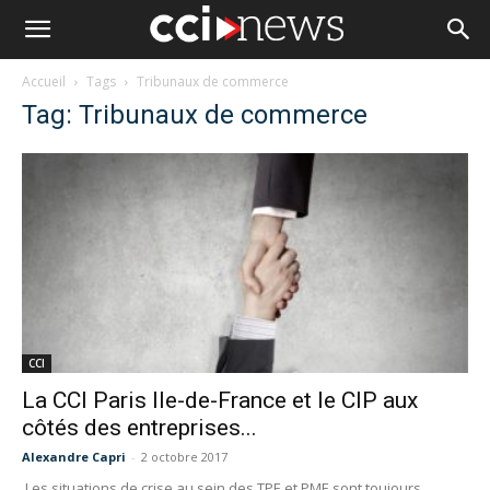
Accueil
Tags
Tribunaux de commerce
Tag: Tribunaux de commerce
CCI
La CCI Paris Ile-de-France et le CIP aux
côtés des entreprises...
Alexandre Capri
-
2 octobre 2017
Les situations de crise au sein des TPE et PME sont toujours