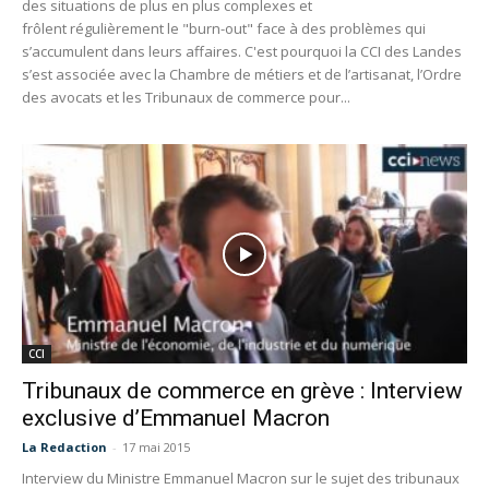
des situations de plus en plus complexes et
frôlent régulièrement le "burn-out" face à des problèmes qui
s’accumulent dans leurs affaires. C'est pourquoi la CCI des Landes
s’est associée avec la Chambre de métiers et de l’artisanat, l’Ordre
des avocats et les Tribunaux de commerce pour...
CCI
Tribunaux de commerce en grève : Interview
exclusive d’Emmanuel Macron
La Redaction
-
17 mai 2015
Interview du Ministre Emmanuel Macron sur le sujet des tribunaux