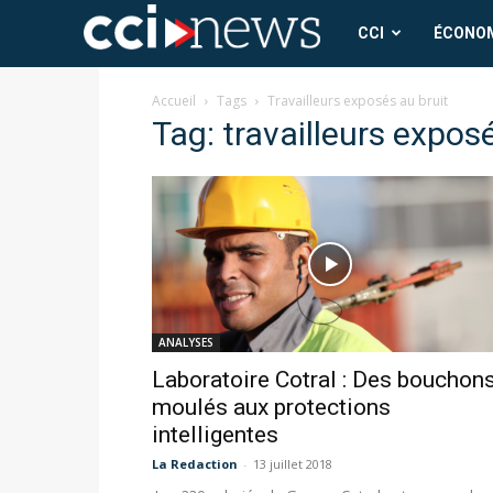
CCI
CCI
ÉCONO
News
Accueil
Tags
Travailleurs exposés au bruit
Tag: travailleurs expos
ANALYSES
Laboratoire Cotral : Des bouchon
moulés aux protections
intelligentes
La Redaction
-
13 juillet 2018