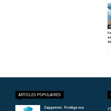
E
Fa
ex
de
ARTICLES POPULAIRES
Capgemini : Protège vos
E