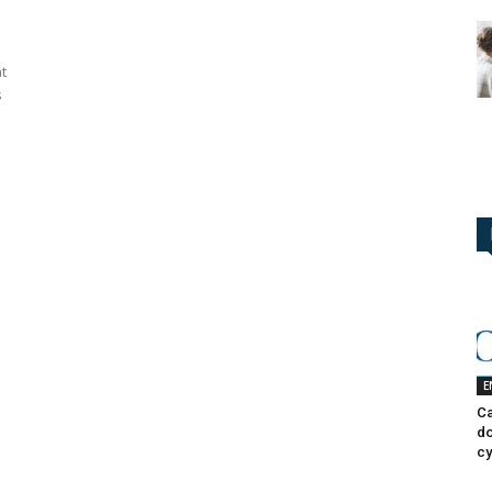
t
s
E
Ca
do
cy