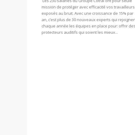
Les 230 salariés du Groupe Cotral ont pour seule
mission de protéger avec efficacité vos travailleurs
exposés au bruit. Avec une croissance de 15% par
an, c’est plus de 30 nouveaux experts qui rejoignen
chaque année les équipes en place pour: offrir de
protecteurs auditifs qui soient les mieux...