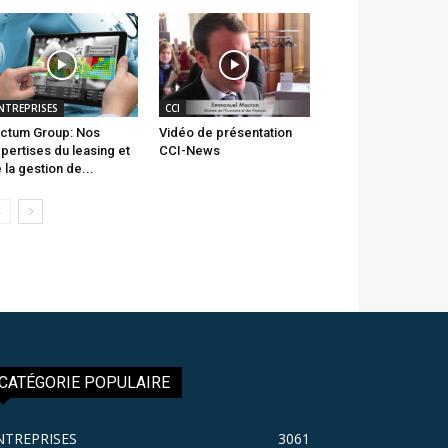
NTREPRISES
CCI
ctum Group: Nos
Vidéo de présentation
pertises du leasing et
CCI-News
 la gestion de...
CATÉGORIE POPULAIRE
NTREPRISES
3061