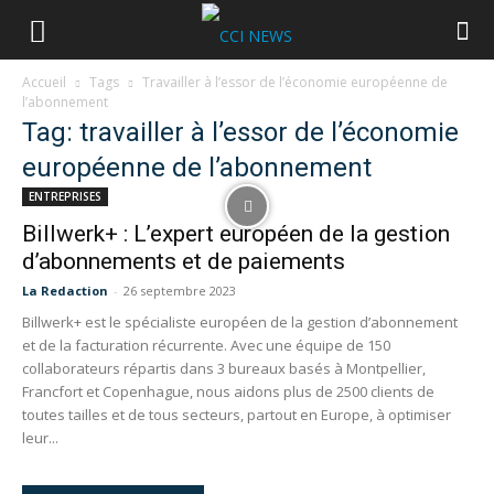
Accueil
Tags
Travailler à l’essor de l’économie européenne de
l’abonnement
Tag: travailler à l’essor de l’économie
européenne de l’abonnement
ENTREPRISES
Billwerk+ : L’expert européen de la gestion
d’abonnements et de paiements
La Redaction
-
26 septembre 2023
Billwerk+ est le spécialiste européen de la gestion d’abonnement
et de la facturation récurrente. Avec une équipe de 150
collaborateurs répartis dans 3 bureaux basés à Montpellier,
Francfort et Copenhague, nous aidons plus de 2500 clients de
toutes tailles et de tous secteurs, partout en Europe, à optimiser
leur...