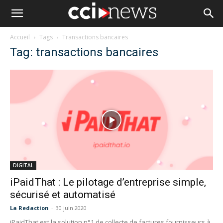
Accueil
Tags
Transactions bancaires
Tag: transactions bancaires
DIGITAL
iPaidThat : Le pilotage d’entreprise simple,
sécurisé et automatisé
La Redaction
-
30 juin 2020
iPaidThat est la solution n°1 de collecte de factures fournisseurs à