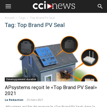
Accueil
Tags
Top Brand PV Seal
Tag: Top Brand PV Seal
Développement durable
APsystems reçoit le «Top Brand PV Seal»
2021
La Redaction
-
25 mars 2021
APsystems est fier de recevoir le «Top Brand PV Seal» dans la