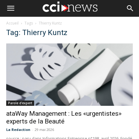
Accueil
Tags
Thierry Kuntz
Tag: Thierry Kuntz
Parole d'expert
ataWay Management : Les «urgentistes»
experts de la Beauté
La Redaction
-
29 mai 2026
source : paru dans Informations Entreprise n°198, avril 2026 Fondé