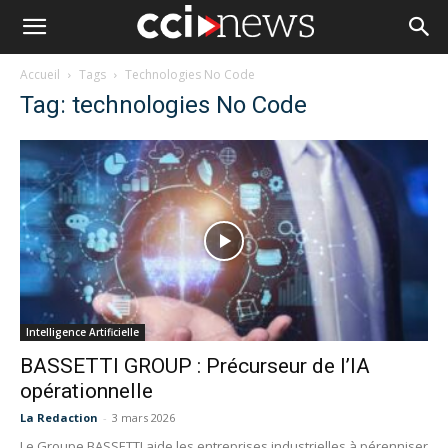
Accueil
Tags
Technologies No Code
Tag: technologies No Code
Intelligence Artificielle
BASSETTI GROUP : Précurseur de l’IA
opérationnelle
La Redaction
-
3 mars 2026
Le Groupe BASSETTI aide les entreprises industrielles à pérenniser