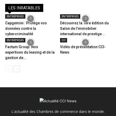
LES INRATABLES
ENTREPRISES
ENTREPRISES
Capgemini : Protège vos
Découvrez la 1ère édition du
données contre la
Salon de l’immobilier
cybercriminalité
international de prestige...
ENTREPRISES
CCI
Factum Group: Nos
Vidéo de présentation CCI-
expertises du leasing et de la
News
gestion de...
L'actualité des Chambres de commerce dans le monde.