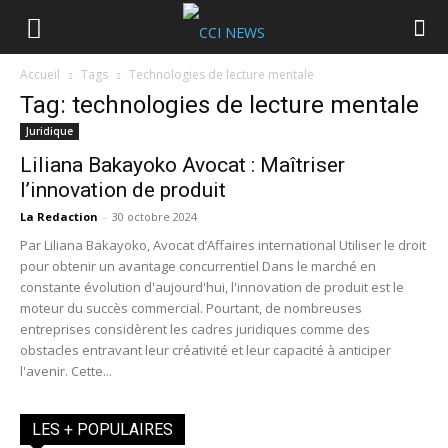
Accueil
Tags
Technologies de lecture mentale
Tag: technologies de lecture mentale
Juridique
Liliana Bakayoko Avocat : Maîtriser
l’innovation de produit
La Redaction
-
30 octobre 2024
Par Liliana Bakayoko, Avocat d’Affaires international Utiliser le droit
pour obtenir un avantage concurrentiel Dans le marché en
constante évolution d'aujourd'hui, l'innovation de produit est le
moteur du succès commercial. Pourtant, de nombreuses
entreprises considèrent les cadres juridiques comme des
obstacles entravant leur créativité et leur capacité à anticiper
l'avenir. Cette...
LES + POPULAIRES