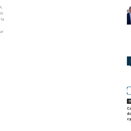
i,
us
 la
ur
E
Ca
do
cy