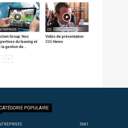
NTREPRISES
CCI
ctum Group: Nos
Vidéo de présentation
pertises du leasing et
CCI-News
 la gestion de...
CATÉGORIE POPULAIRE
NTREPRISES
3061