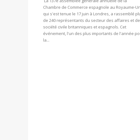
La 137e assemblée générale annuelle de la
Chambre de Commerce espagnole au Royaume-Un
qui s'est tenue le 17 juin à Londres, a rassemblé pl
de 240 représentants du secteur des affaires et de
société civile britanniques et espagnols. Cet
événement, l'un des plus importants de l'année po
la...