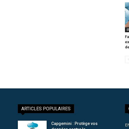
E
Fa
ex
de
ARTICLES POPULAIRES
Capgemini : Protège vos
E