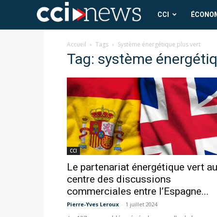
CCI
CCI
ÉCONO
News
Accueil
Tags
Système énergétique plus vert
Tag: système énergétiq
CCI
Le partenariat énergétique vert a
centre des discussions
commerciales entre l’Espagne...
Pierre-Yves Leroux
-
1 juillet 2024