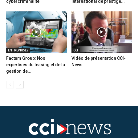
cybercriminalité
international de prestige...
ENTREPRISES
CCI
Factum Group: Nos
Vidéo de présentation CCI-
expertises du leasing et de la
News
gestion de...