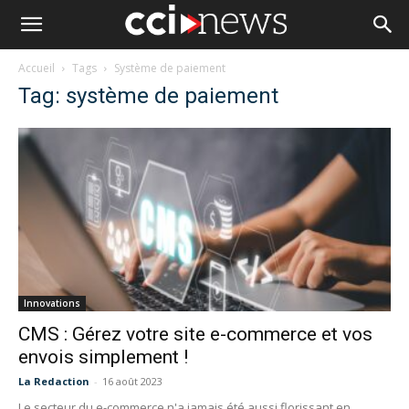
Accueil
Tags
Système de paiement
Tag: système de paiement
Innovations
CMS : Gérez votre site e-commerce et vos
envois simplement !
La Redaction
-
16 août 2023
Le secteur du e-commerce n'a jamais été aussi florissant en