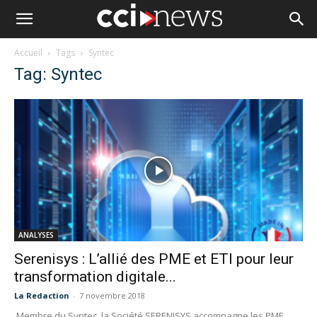
Accueil
Tags
Syntec
Tag: Syntec
ANALYSES
Serenisys : L’allié des PME et ETI pour leur
transformation digitale...
La Redaction
-
7 novembre 2018
Membre du Syntec, la Société SERENISYS accompagne les PME