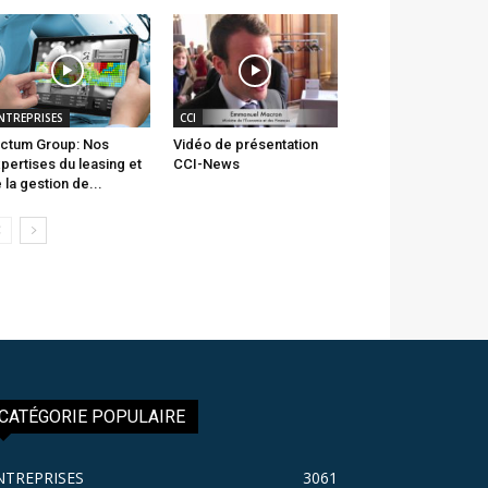
NTREPRISES
CCI
ctum Group: Nos
Vidéo de présentation
pertises du leasing et
CCI-News
 la gestion de...
CATÉGORIE POPULAIRE
NTREPRISES
3061