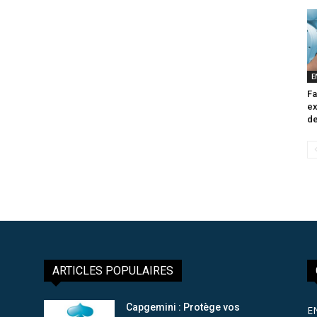
E
Fa
ex
de
ARTICLES POPULAIRES
Capgemini : Protège vos
E