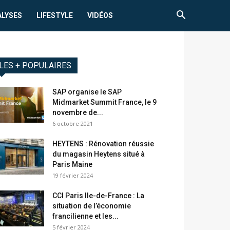
ALYSES
LIFESTYLE
VIDÉOS
LES + POPULAIRES
SAP organise le SAP
Midmarket Summit France, le 9
novembre de...
6 octobre 2021
HEYTENS : Rénovation réussie
du magasin Heytens situé à
Paris Maine
19 février 2024
CCI Paris Ile-de-France : La
situation de l’économie
francilienne et les...
5 février 2024