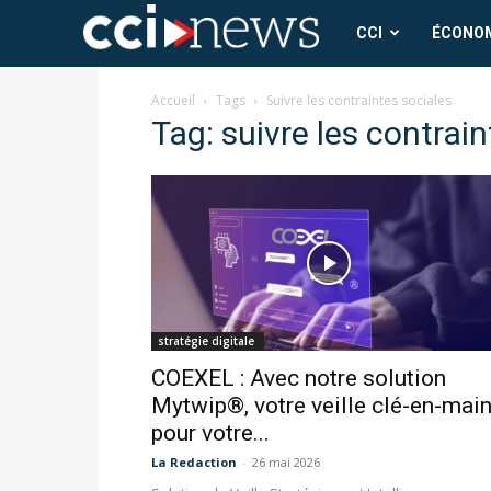
CCI
CCI
ÉCONO
News
Accueil
Tags
Suivre les contraintes sociales
Tag: suivre les contrai
stratégie digitale
COEXEL : Avec notre solution
Mytwip®, votre veille clé-en-mai
pour votre...
La Redaction
-
26 mai 2026