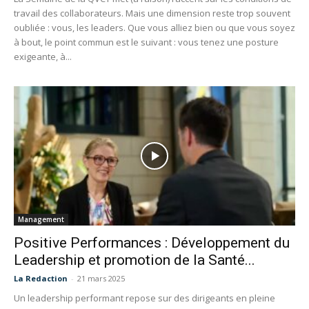
travail des collaborateurs. Mais une dimension reste trop souvent
oubliée : vous, les leaders. Que vous alliez bien ou que vous soyez
à bout, le point commun est le suivant : vous tenez une posture
exigeante, à...
Management
Positive Performances : Développement du
Leadership et promotion de la Santé...
La Redaction
-
21 mars 2025
Un leadership performant repose sur des dirigeants en pleine