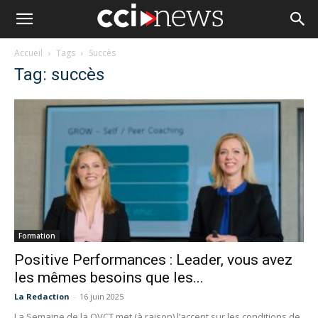
Accueil
Tags
Succès
Tag: succès
Formation
Positive Performances : Leader, vous avez
les mêmes besoins que les...
La Redaction
-
16 juin 2025
La Semaine de la QVCT met (à raison) l’accent sur les conditions de